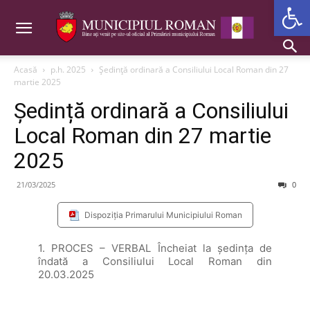
Deschide b
Acasă
p.h. 2025
Ședință ordinară a Consiliului Local Roman din 27
martie 2025
Ședință ordinară a Consiliului
Local Roman din 27 martie
2025
21/03/2025
0
Dispoziția Primarului Municipiului Roman
1. PROCES – VERBAL Încheiat la şedinţa de
îndată a Consiliului Local Roman din
20.03.2025