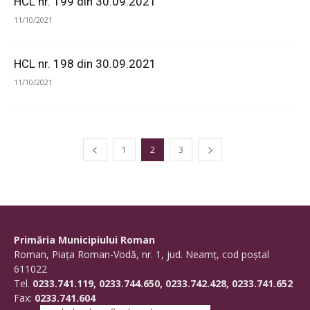
HCL nr. 199 din 30.09.2021
11/10/2021
HCL nr. 198 din 30.09.2021
11/10/2021
1
2
3
Primăria Municipiului Roman
Roman, Piaţa Roman-Vodă, nr. 1, jud. Neamţ, cod poştal
611022
Tel.
0233.741.119, 0233.744.650, 0233.742.428, 0233.741.652
Fax:
0233.741.604