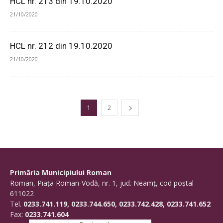
HCL nr. 213 din 19.10.2020
21/10/2020
HCL nr. 212 din 19.10.2020
21/10/2020
1
2
Primăria Municipiului Roman
Roman, Piaţa Roman-Vodă, nr. 1, jud. Neamţ, cod poştal
611022
Tel.
0233.741.119, 0233.744.650, 0233.742.428, 0233.741.652
Fax:
0233.741.604