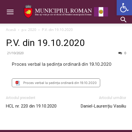
Deschide b
Acasă
p.v. 2020
P.V. din 19.10.2020
P.V. din 19.10.2020
21/10/2020
0
Proces verbal la ședința ordinară din 19.10.2020
Proces verbal la ședința ordinară din 19.10.2020
Articolul precedent
Articolul următor
HCL nr. 220 din 19.10.2020
Daniel-Laurențiu Vasiliu