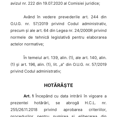
avizul nr. 222 din 19.07.2020 al Comisiei juridice;
Având
în vedere prevederile art. 244 din
O.U.G. nr. 57/2019 privind Codul administrativ,
precum și ale art. 64 din Legea nr. 24/2000R privind
normele de tehnică legislativă pentru elaborarea
actelor normative;
În
temeiul art. 139, alin. (1), ale art. 140, alin.
(1) și art. 196, alin. (1), lit. „a” din O.U.G. nr. 57/2019
privind Codul administrativ;
HOTĂRĂŞTE
Art. 1
Începând cu data intrării în vigoare a
prezentei hotărâri, se abrogă H.C.L. nr.
255/26.11.2018 privind aprobarea criteriilor,
procedurilor pentru numirea și eliberarea din