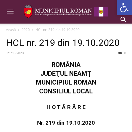
Deschide b
Acasă
2020
HCL nr. 219 din 19.10.2020
HCL nr. 219 din 19.10.2020
21/10/2020
0
ROMÂNIA
JUDEŢUL NEAMŢ
MUNICIPIUL ROMAN
CONSILIUL LOCAL
H O T Ă R Â R E
Nr. 219 din 19.10.2020