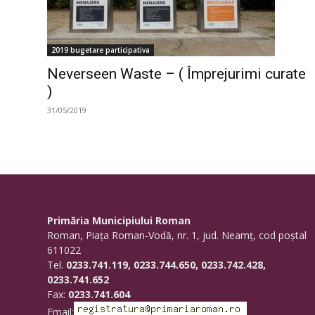
2019 bugetare participativa
Neverseen Waste – ( Împrejurimi curate
)
31/05/2019
Primăria Municipiului Roman
Roman, Piaţa Roman-Vodă, nr. 1, jud. Neamţ, cod poştal
611022
Tel.
0233.741.119, 0233.744.650, 0233.742.428,
0233.741.652
Fax:
0233.741.604
Email: