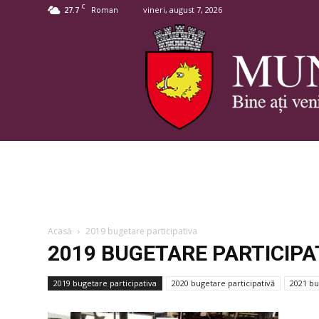
C
27.7
vineri, august 7, 2026
Roman
Acasă
2019 bugetare participativa
2019 BUGETARE PARTICIPA
2019 bugetare participativa
2020 bugetare participativă
2021 bu