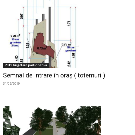
2019 bugetare participativa
Semnal de intrare în oraș ( totemuri )
31/05/2019