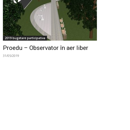
2019 bugetare participativa
Proedu – Observator în aer liber
31/05/2019