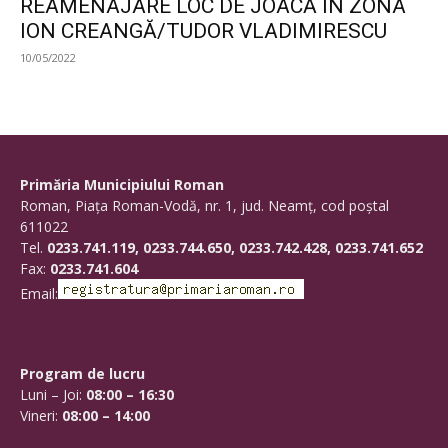
REAMENAJARE LOC DE JOACĂ ÎN ZONA
ION CREANGĂ/TUDOR VLADIMIRESCU
10/05/2022
Primăria Municipiului Roman
Roman, Piaţa Roman-Vodă, nr. 1, jud. Neamţ, cod poştal
611022
Tel.
0233.741.119, 0233.744.650, 0233.742.428, 0233.741.652
Fax:
0233.741.604
Email:
Program de lucru
Luni – Joi:
08:00 – 16:30
Vineri:
08:00 – 14:00