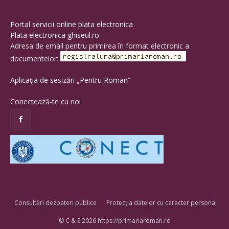
Portal servicii online plata electronica
Plata electronica ghiseul.ro
Adresa de email pentru primirea în format electronic a
documentelor:
Aplicația de sesizări „Pentru Roman”
Conectează-te cu noi
Consultări dezbateri publice
Protecția datelor cu caracter personal
© C & S 2026 https://primariaroman.ro