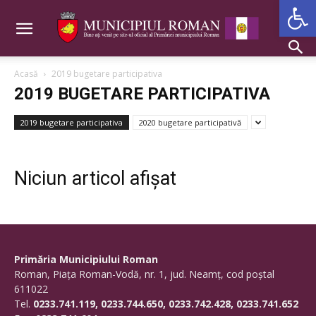
Deschide b
Acasă
2019 bugetare participativa
2019 BUGETARE PARTICIPATIVA
2019 bugetare participativa
2020 bugetare participativă
Niciun articol afișat
Primăria Municipiului Roman
Roman, Piaţa Roman-Vodă, nr. 1, jud. Neamţ, cod poştal
611022
Tel.
0233.741.119, 0233.744.650, 0233.742.428, 0233.741.652