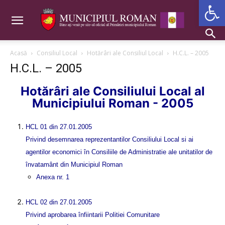
Deschide b
Acasă
Consiliul Local
Hotărâri ale Consiliul Local
H.C.L. – 2005
H.C.L. – 2005
Hotărâri ale Consiliului Local al
Municipiului Roman - 2005
HCL 01 din 27.01.2005
Privind desemnarea reprezentantilor Consiliului Local si ai
agentilor economici în Consiliile de Administratie ale unitatilor de
învatamânt din Municipiul Roman
Anexa nr. 1
HCL 02 din 27.01.2005
Privind aprobarea înfiintarii Politiei Comunitare