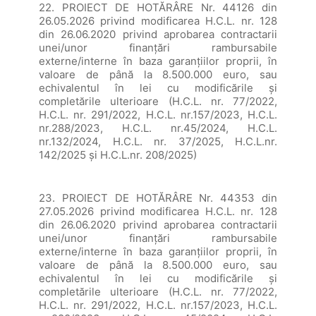
22. PROIECT DE HOTĂRÂRE Nr. 44126 din
26.05.2026 privind modificarea H.C.L. nr. 128
din 26.06.2020 privind aprobarea contractarii
unei/unor finanțări rambursabile
externe/interne în baza garanțiilor proprii, în
valoare de până la 8.500.000 euro, sau
echivalentul în lei cu modificările și
completările ulterioare (H.C.L. nr. 77/2022,
H.C.L. nr. 291/2022, H.C.L. nr.157/2023, H.C.L.
nr.288/2023, H.C.L. nr.45/2024, H.C.L.
nr.132/2024, H.C.L. nr. 37/2025, H.C.L.nr.
142/2025 și H.C.L.nr. 208/2025)
23. PROIECT DE HOTĂRÂRE Nr. 44353 din
27.05.2026 privind modificarea H.C.L. nr. 128
din 26.06.2020 privind aprobarea contractarii
unei/unor finanțări rambursabile
externe/interne în baza garanțiilor proprii, în
valoare de până la 8.500.000 euro, sau
echivalentul în lei cu modificările și
completările ulterioare (H.C.L. nr. 77/2022,
H.C.L. nr. 291/2022, H.C.L. nr.157/2023, H.C.L.