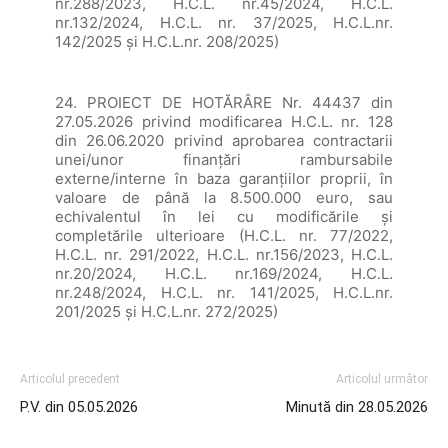
nr.288/2023, H.C.L. nr.45/2024, H.C.L.
nr.132/2024, H.C.L. nr. 37/2025, H.C.L.nr.
142/2025 și H.C.L.nr. 208/2025)
24. PROIECT DE HOTĂRÂRE Nr. 44437 din
27.05.2026 privind modificarea H.C.L. nr. 128
din 26.06.2020 privind aprobarea contractarii
unei/unor finanțări rambursabile
externe/interne în baza garanțiilor proprii, în
valoare de până la 8.500.000 euro, sau
echivalentul în lei cu modificările și
completările ulterioare (H.C.L. nr. 77/2022,
H.C.L. nr. 291/2022, H.C.L. nr.156/2023, H.C.L.
nr.20/2024, H.C.L. nr.169/2024, H.C.L.
nr.248/2024, H.C.L. nr. 141/2025, H.C.L.nr.
201/2025 și H.C.L.nr. 272/2025)
Articolul precedent
Articolul următor
P.V. din 05.05.2026
Minută din 28.05.2026