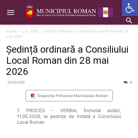
Deschide b
Acasă
p.h. 2026
Ședință ordinară a Consiliului Local Roman din 28
mai 2026
Ședință ordinară a Consiliului
Local Roman din 28 mai
2026
22/05/2026
0
Dispoziția Primarului Municipiului Roman
1. PROCES – VERBAL Încheiat astăzi,
11.05.2026, la şedinţa de îndată a Consiliului
Local Roman