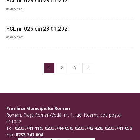
HCL nr. 026 din 28.01.2021
05/02/2021
HCL nr. 025 din 28.01.2021
05/02/2021
1
2
3
Primăria Municipiului Roman
Roman, Piaţa Roman-Vodă, nr. 1, jud. Neamţ, cod poştal
611022
Tel.
0233.741.119, 0233.744.650, 0233.742.428, 0233.741.652
Fax:
0233.741.604