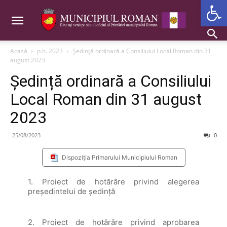
Deschide b
Acasă
p.h. 2023
Ședință ordinară a Consiliului Local Roman din 31
august 2023
Ședință ordinară a Consiliului
Local Roman din 31 august
2023
25/08/2023
0
Dispoziția Primarului Municipiului Roman
1. Proiect de hotărâre privind alegerea
preşedintelui de şedinţă
2. Proiect de hotărâre privind aprobarea