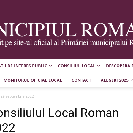
II DE INTERES PUBLIC
CONSILIUL LOCAL
DESCOPERĂ
Municipiul
MONITORUL OFICIAL LOCAL
CONTACT
ALEGERI 2025
n 29 septembrie 2022
onsiliului Local Roman
Roman
022