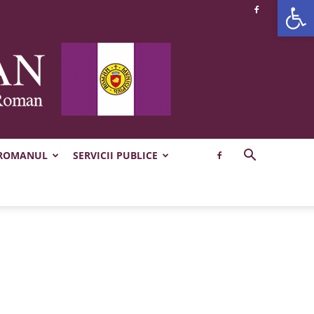
Deschide b
 ROMANUL
SERVICII PUBLICE