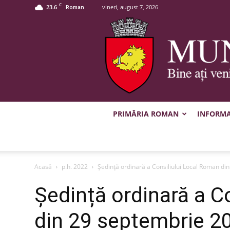
C
23.6
vineri, august 7, 2026
Roman
PRIMĂRIA ROMAN
INFORMAȚ
Acasă
p.h. 2022
Ședință ordinară a Consiliului Local Roman di
Ședință ordinară a C
din 29 septembrie 2