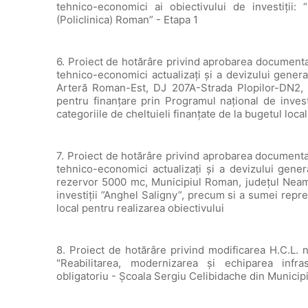
tehnico-economici ai obiectivului de investiţii: 
(Policlinica) Roman” - Etapa 1
6. Proiect de hotărâre privind aprobarea documentați
tehnico-economici actualizați și a devizului genera
Arteră Roman-Est, DJ 207A-Strada Plopilor-DN2, 
pentru finanțare prin Programul național de inves
categoriile de cheltuieli finanțate de la bugetul loca
7. Proiect de hotărâre privind aprobarea documentați
tehnico-economici actualizați și a devizului genera
rezervor 5000 mc, Municipiul Roman, județul Neamț
investiții ”Anghel Saligny”, precum si a sumei repre
local pentru realizarea obiectivului
8. Proiect de hotărâre privind modificarea H.C.L. n
"Reabilitarea, modernizarea şi echiparea infra
obligatoriu - Şcoala Sergiu Celibidache din Munici