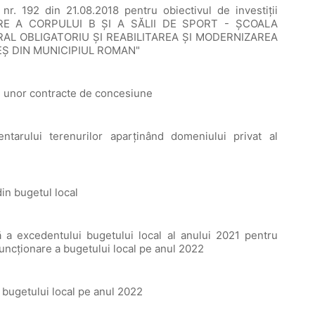
nr. 192 din 21.08.2018 pentru obiectivul de investiții
RE A CORPULUI B ŞI A SĂLII DE SPORT - ŞCOALA
L OBLIGATORIU ŞI REABILITAREA ŞI MODERNIZAREA
Ş DIN MUNICIPIUL ROMAN"
ii unor contracte de concesiune
entarului terenurilor aparținând domeniului privat al
in bugetul local
lă a excedentului bugetului local al anului 2021 pentru
 funcționare a bugetului local pe anul 2022
i bugetului local pe anul 2022