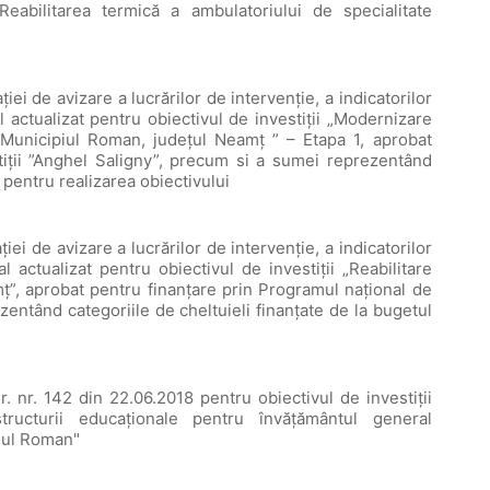
“Reabilitarea termică a ambulatoriului de specialitate
ei de avizare a lucrărilor de intervenție, a indicatorilor
l actualizat pentru obiectivul de investiții „Modernizare
Municipiul Roman, județul Neamț ” – Etapa 1, aprobat
tiții ”Anghel Saligny”, precum si a sumei reprezentând
l pentru realizarea obiectivului
ei de avizare a lucrărilor de intervenție, a indicatorilor
l actualizat pentru obiectivul de investiții „Reabilitare
”, aprobat pentru finanțare prin Programul național de
zentând categoriile de cheltuieli finanțate de la bugetul
r. nr. 142 din 22.06.2018 pentru obiectivul de investiții
structurii educaţionale pentru învățământul general
piul Roman"