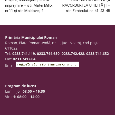
împrejmire – str. Matei Millo,
RACORDURI LA UTILITĂȚI –
nr.11 și str. Moldovei, f
str. Zimbrului, nr. 41-43-45
Primăria Municipiului Roman
Roman, Piaţa Roman-Vodă, nr. 1, jud. Neamţ, cod poştal
611022
Tel.
0233.741.119, 0233.744.650, 0233.742.428, 0233.741.652
Fax:
0233.741.604
Email:
Program de lucru
Luni – Joi:
08:00 – 16:30
Vineri:
08:00 – 14:00