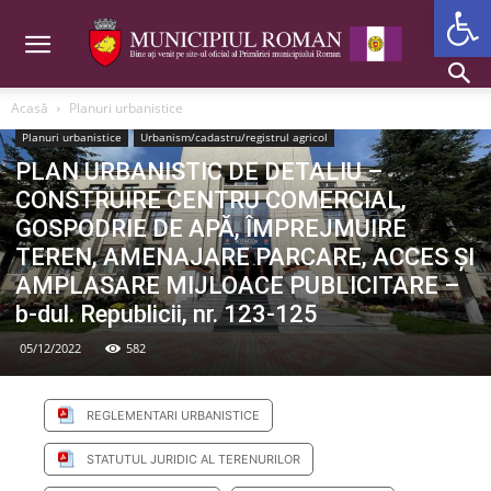
Deschide b
Acasă
Planuri urbanistice
Planuri urbanistice
Urbanism/cadastru/registrul agricol
PLAN URBANISTIC DE DETALIU –
CONSTRUIRE CENTRU COMERCIAL,
GOSPODRIE DE APĂ, ÎMPREJMUIRE
TEREN, AMENAJARE PARCARE, ACCES ȘI
AMPLASARE MIJLOACE PUBLICITARE –
b-dul. Republicii, nr. 123-125
05/12/2022
582
REGLEMENTARI URBANISTICE
STATUTUL JURIDIC AL TERENURILOR