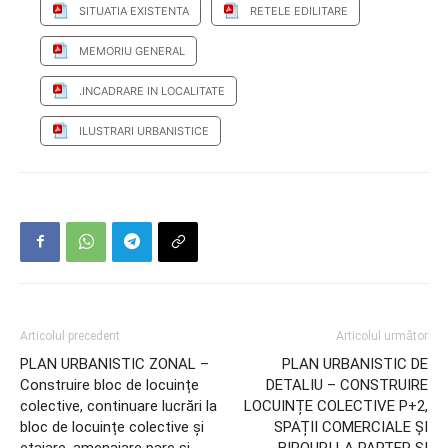
SITUATIA EXISTENTA
RETELE EDILITARE
MEMORIU GENERAL
.INCADRARE IN LOCALITATE
ILUSTRARI URBANISTICE
Articolul precedent
Articolul următor
PLAN URBANISTIC ZONAL –
PLAN URBANISTIC DE
Construire bloc de locuințe
DETALIU – CONSTRUIRE
colective, continuare lucrări la
LOCUINȚE COLECTIVE P+2,
bloc de locuințe colective și
SPAȚII COMERCIALE ȘI
etajare, amenajare parc și
BIROURI LA PARTER ȘI