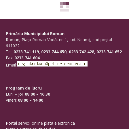
Planuri urbanistice
Plan Urbanistic Zonal in vederea ridicarii
restrictiei de construire locuinte individuale
si colective mici cu regim de inaltime ≤ P+2
Etaje – punct Varnita, tarla 39, parcela