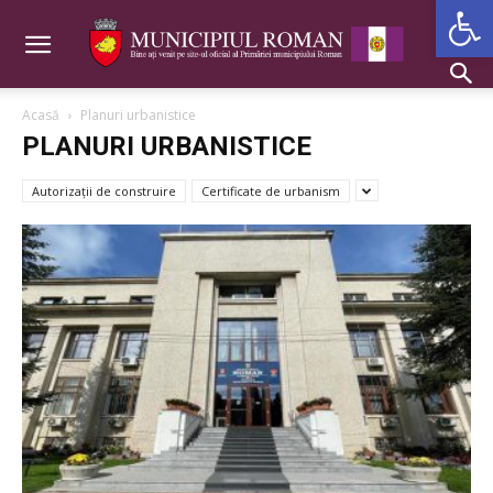
Deschide b
Acasă
Planuri urbanistice
PLANURI URBANISTICE
Autorizații de construire
Certificate de urbanism