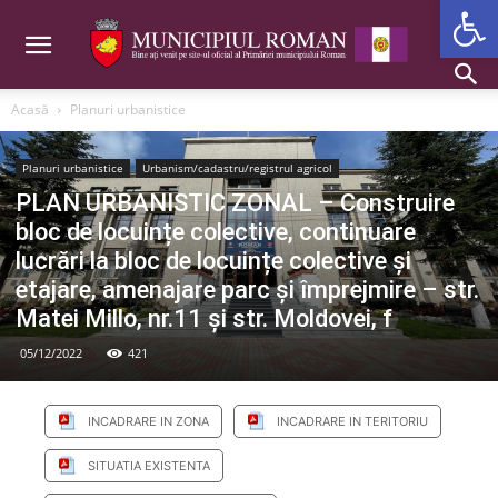
Deschide b
Acasă
Planuri urbanistice
Planuri urbanistice
Urbanism/cadastru/registrul agricol
PLAN URBANISTIC ZONAL – Construire
bloc de locuințe colective, continuare
lucrări la bloc de locuințe colective și
etajare, amenajare parc și împrejmire – str.
Matei Millo, nr.11 și str. Moldovei, f
05/12/2022
421
INCADRARE IN ZONA
INCADRARE IN TERITORIU
SITUATIA EXISTENTA