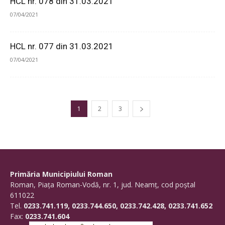
HCL nr. 078 din 31.03.2021
07/04/2021
HCL nr. 077 din 31.03.2021
07/04/2021
1
2
3
Primăria Municipiului Roman
Roman, Piaţa Roman-Vodă, nr. 1, jud. Neamţ, cod poştal
611022
Tel.
0233.741.119, 0233.744.650, 0233.742.428, 0233.741.652
Fax:
0233.741.604