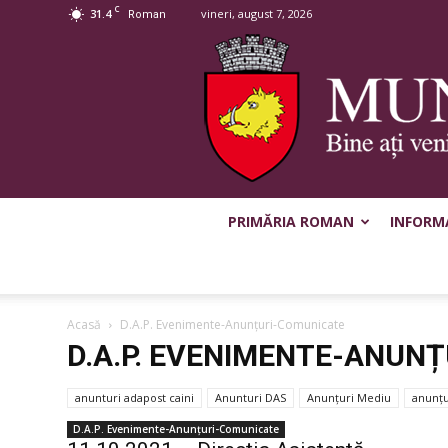
C
31.4
vineri, august 7, 2026
Roman
PRIMĂRIA ROMAN
INFORMA
Acasă
D.A.P. Evenimente-Anunțuri-Comunicate
D.A.P. EVENIMENTE-ANUN
anunturi adapost caini
Anunturi DAS
Anunțuri Mediu
anunțu
D.A.P. Evenimente-Anunțuri-Comunicate