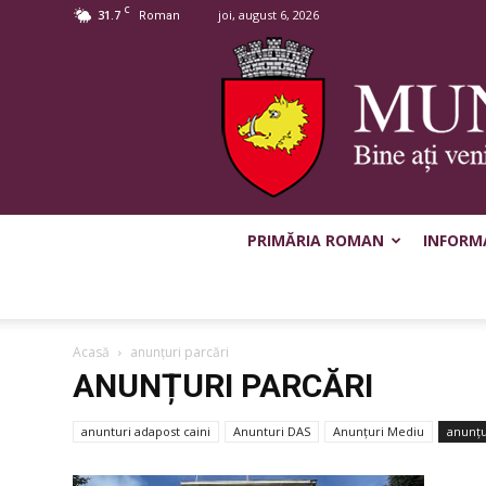
C
31.7
joi, august 6, 2026
Roman
PRIMĂRIA ROMAN
INFORMA
Acasă
anunțuri parcări
ANUNȚURI PARCĂRI
anunturi adapost caini
Anunturi DAS
Anunțuri Mediu
anunțu