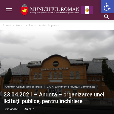
Deschide b
Acasă
Anunturi Comunicate de presa
Anunturi Comunicate de presa
D.A.P. Evenimente-Anunțuri-Comunicate
23.04.2021 – Anunță – organizarea unei
licitaţii publice, pentru închiriere
23/04/2021
957