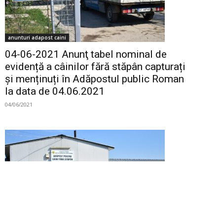
anunturi adapost caini
04-06-2021 Anunţ tabel nominal de
evidență a câinilor fără stăpân capturați
și menținuți în Adăpostul public Roman
la data de 04.06.2021
04/06/2021