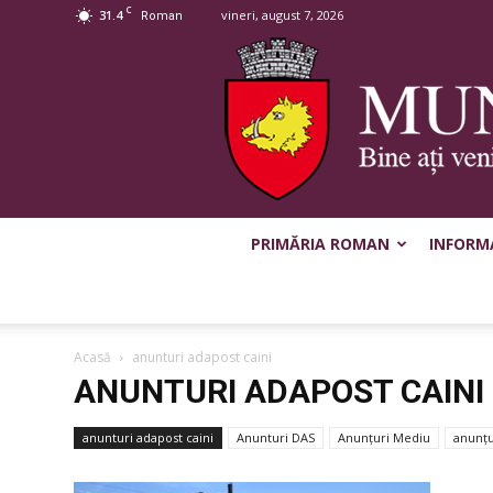
C
31.4
vineri, august 7, 2026
Roman
PRIMĂRIA ROMAN
INFORMA
Acasă
anunturi adapost caini
ANUNTURI ADAPOST CAINI
anunturi adapost caini
Anunturi DAS
Anunțuri Mediu
anunțu