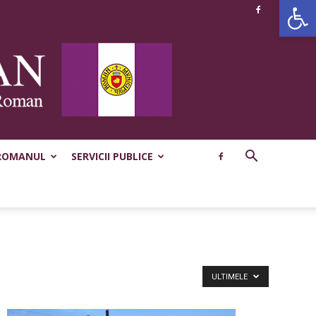
Deschide b
ROMANUL
SERVICII PUBLICE
ULTIMELE