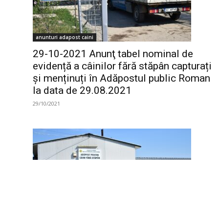
anunturi adapost caini
29-10-2021 Anunţ tabel nominal de
evidență a câinilor fără stăpân capturați
și menținuți în Adăpostul public Roman
la data de 29.08.2021
29/10/2021