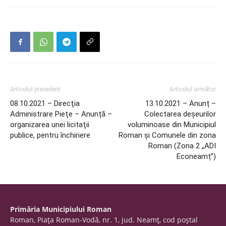
Articolul precedent
Articolul următor
08.10.2021 – Direcţia
13.10.2021 – Anunț –
Administrare Pieţe – Anunță –
Colectarea deșeurilor
organizarea unei licitaţii
voluminoase din Municipiul
publice, pentru închiriere
Roman și Comunele din zona
Roman (Zona 2 „ADI
Econeamț”)
Primăria Municipiului Roman
Roman, Piaţa Roman-Vodă, nr. 1, jud. Neamţ, cod poştal