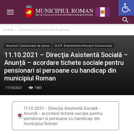
Deschide b
Acasă
Anunturi Comunicate de presa
Anunturi Comunicate de presa
D.A.P. Evenimente-Anunțuri-Comunicate
11.10.2021 – Direcţia Asistentă Socială –
Anunță – acordare tichete sociale pentru
pensionari si persoane cu handicap din
municipiul Roman
11/10/2021
1983
11.10.2021 - Direcţia Asistentă Socială -
Anunță - acordare tichete sociale pentru
pensionari si persoane cu handicap din
municipiul Roman