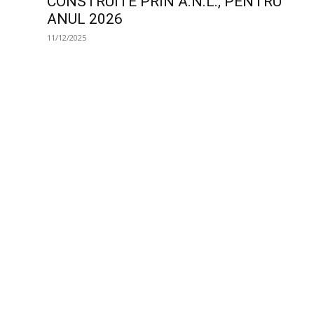
CONSTRUITE PRIN A.N.L., PENTRU
ANUL 2026
11/12/2025
Anunturi Comunicate de presa
18.03.2025 – Anunț privind Lista de
prioritate pentru acordarea unei locuințe
A.N.L., destinată închirierii, în mod
exclusiv specialiștilor din sănătate