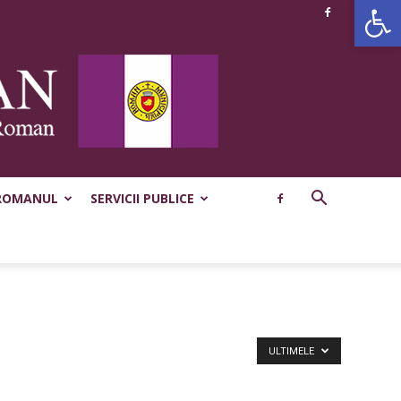
Deschide b
ROMANUL
SERVICII PUBLICE
ULTIMELE