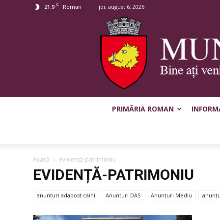
C
21.9
joi, august 6, 2026
Roman
PRIMĂRIA ROMAN
INFORMA
Acasă
evidență-patrimoniu
EVIDENȚĂ-PATRIMONIU
anunturi adapost caini
Anunturi DAS
Anunțuri Mediu
anunțu