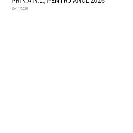
PRIN A.N.L., PENTRU ANUL 2026
10/11/2025
Anunturi Comunicate de presa
11.03.2025 – Anunț privind lista
solicitanților care au acces la o locuință
A.N.L. în anul 2025, destinată exclusiv
specialiștilor din sănătate