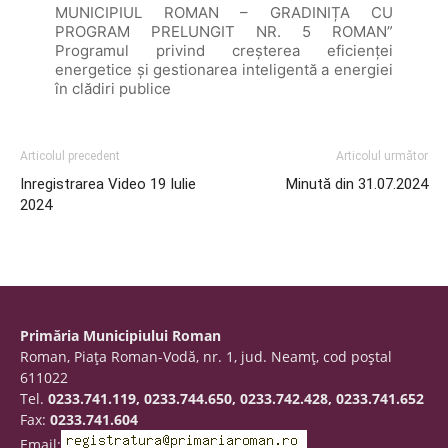
MUNICIPIUL ROMAN – GRADINIȚA CU
PROGRAM PRELUNGIT NR. 5 ROMAN”
Programul privind creșterea eficienței
energetice și gestionarea inteligentă a energiei
în clădiri publice
Articolul precedent
Articolul următor
Inregistrarea Video 19 Iulie
Minută din 31.07.2024
2024
Primăria Municipiului Roman
Roman, Piaţa Roman-Vodă, nr. 1, jud. Neamţ, cod poştal
611022
Tel.
0233.741.119, 0233.744.650, 0233.742.428, 0233.741.652
Fax:
0233.741.604
Email: