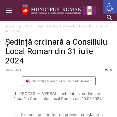
Deschide b
Acasă
p.h. 2024
Ședință ordinară a Consiliului Local Roman din 31
iulie 2024
Ședință ordinară a Consiliului
Local Roman din 31 iulie
2024
25/07/2024
0
Dispoziția Primarului Municipiului Roman
1. PROCES – VERBAL Încheiat la şedinţa de
îndată a Consiliului Local Roman din 19.07.2024
2. Proiect de hotărâre privind constatarea