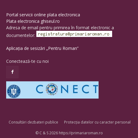
Portal servicii online plata electronica
Plata electronica ghiseul.ro
Adresa de email pentru primirea în format electronic a
documentelor:
Aplicația de sesizări „Pentru Roman”
Conectează-te cu noi
Consultări dezbateri publice
Protecția datelor cu caracter personal
© C & S 2026 https://primariaroman.ro