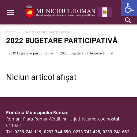
Deschide b
Acasă
2022 bugetare participativă
2022 BUGETARE PARTICIPATIVĂ
2019 bugetare participativa
2020 bugetare participativă
Niciun articol afișat
Primăria Municipiului Roman
Roman, Piaţa Roman-Vodă, nr. 1, jud. Neamţ, cod poştal
611022
Tel.
0233.741.119, 0233.744.650, 0233.742.428, 0233.741.652