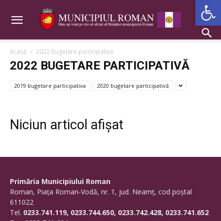
Deschide b
Acasă
2022 bugetare participativă
2022 BUGETARE PARTICIPATIVĂ
2019 bugetare participativa
2020 bugetare participativă
Niciun articol afișat
Primăria Municipiului Roman
Roman, Piaţa Roman-Vodă, nr. 1, jud. Neamţ, cod poştal
611022
Tel.
0233.741.119, 0233.744.650, 0233.742.428, 0233.741.652