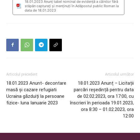
18.01.2023 Anunţ tabel nominal de evidență a câinilor fără
stăpân capturați și menținuți în Adăpostul public Roman la
data de 18.01.2023
Articolul precedent
Articolul următor
18.01.2023 Anunt- decontare
18.01.2023 Anunț – Licitații
masă și cazare refugiati
parcări reședință pentru data
Ucraina găzduiți la persoane
de 02.02.2023, ora 17:00, cu
fizice- luna Ianuarie 2023
înscrieri în perioada 19.01.2023,
ora 8:30 – 01.02.2023, ora
12:00