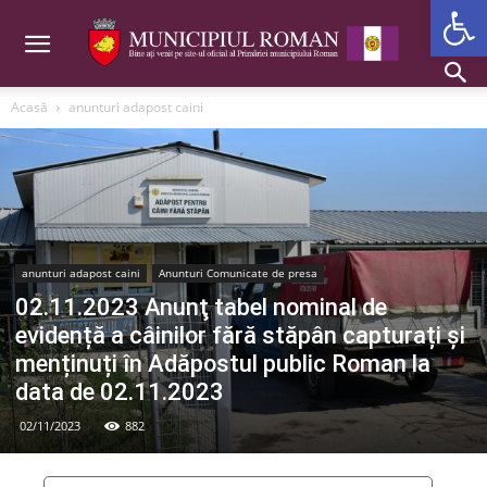
Deschide b
Acasă
anunturi adapost caini
anunturi adapost caini
Anunturi Comunicate de presa
02.11.2023 Anunţ tabel nominal de
evidență a câinilor fără stăpân capturați și
menținuți în Adăpostul public Roman la
data de 02.11.2023
02/11/2023
882