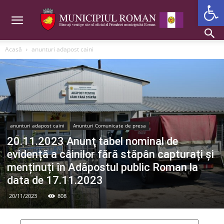
Deschide b
Acasă
anunturi adapost caini
anunturi adapost caini
Anunturi Comunicate de presa
20.11.2023 Anunţ tabel nominal de
evidență a câinilor fără stăpân capturați și
menținuți în Adăpostul public Roman la
data de 17.11.2023
20/11/2023
808