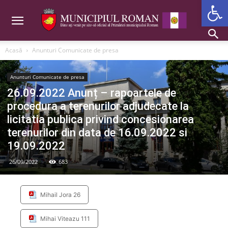
Deschide b
Acasă
Anunturi Comunicate de presa
Anunturi Comunicate de presa
26.09.2022 Anunț – rapoartele de
procedura a terenurilor adjudecate la
licitatia publica privind concesionarea
terenurilor din data de 16.09.2022 si
19.09.2022
26/09/2022
683
Mihail Jora 26
Mihai Viteazu 111