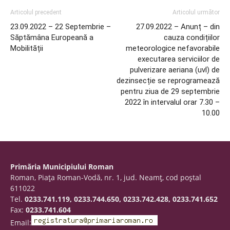
Articolul precedent
Articolul următor
23.09.2022 – 22 Septembrie –
27.09.2022 – Anunț – din
Săptămâna Europeană a
cauza condițiilor
Mobilității
meteorologice nefavorabile
executarea serviciilor de
pulverizare aeriana (uvl) de
dezinsecție se reprogramează
pentru ziua de 29 septembrie
2022 în intervalul orar 7.30 –
10.00
Primăria Municipiului Roman
Roman, Piaţa Roman-Vodă, nr. 1, jud. Neamţ, cod poştal
611022
Tel.
0233.741.119, 0233.744.650, 0233.742.428, 0233.741.652
Fax:
0233.741.604
Email: