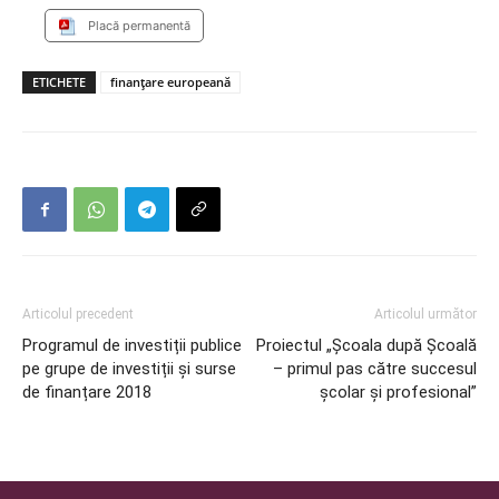
Placă permanentă
ETICHETE
finanţare europeană
Articolul precedent
Articolul următor
Programul de investiții publice
Proiectul „Şcoala după Şcoală
pe grupe de investiții și surse
– primul pas către succesul
de finanțare 2018
şcolar şi profesional”