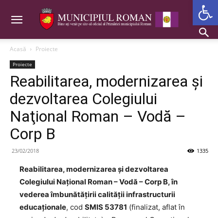
Deschide b
Acasă
Proiecte
Proiecte
Reabilitarea, modernizarea şi
dezvoltarea Colegiului
Naţional Roman – Vodă –
Corp B
23/02/2018
1335
Reabilitarea, modernizarea şi dezvoltarea
Colegiului Naţional Roman – Vodă – Corp B, în
vederea îmbunătăţirii calităţii infrastructurii
educaţionale
, cod
SMIS 53781
(finalizat, aflat în