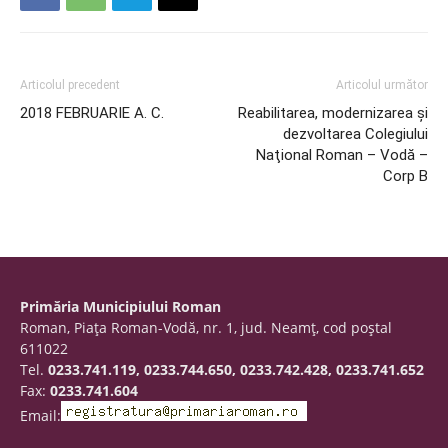
Articolul precedent
Articolul următor
2018 FEBRUARIE A. C.
Reabilitarea, modernizarea şi
dezvoltarea Colegiului
Naţional Roman – Vodă –
Corp B
Primăria Municipiului Roman
Roman, Piaţa Roman-Vodă, nr. 1, jud. Neamţ, cod poştal
611022
Tel.
0233.741.119, 0233.744.650, 0233.742.428, 0233.741.652
Fax:
0233.741.604
Email: