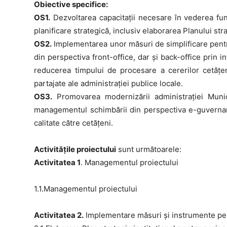
Obiective specifice:
OS1.
Dezvoltarea capacitaţii necesare în vederea fun
planificare strategică, inclusiv elaborarea Planului st
OS2.
Implementarea unor măsuri de simplificare pentru
din perspectiva front-office, dar și back-office prin in
reducerea timpului de procesare a cererilor cetăţe
partajate ale administraţiei publice locale.
OS3.
Promovarea modernizării administraţiei Munici
managementul schimbării din perspectiva e-guvernare)
calitate către cetățeni.
Activitățile proiectului
sunt următoarele:
Activitatea 1
. Managementul proiectului
1.1.Managementul proiectului
Activitatea 2.
Implementare măsuri şi instrumente pent