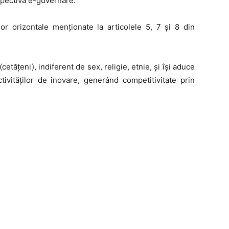
rspectiva e-guvernare.
lor orizontale menționate la articolele 5, 7 și 8 din
cetățeni), indiferent de sex, religie, etnie, și își aduce
ctivităților de inovare, generând competitivitate prin