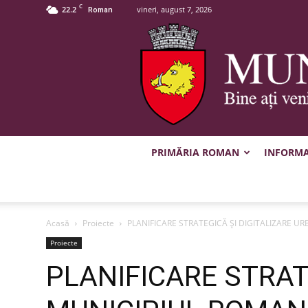
C
22.2
vineri, august 7, 2026
Roman
PRIMĂRIA ROMAN
INFORMAȚ
Acasă
Proiecte
PLANIFICARE STRATEGICĂ ȘI DIGITALIZARE 
Proiecte
PLANIFICARE STRAT