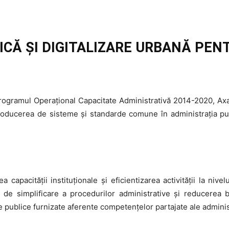
ICĂ ȘI DIGITALIZARE URBANĂ PE
rogramul Operațional Capacitate Administrativă 2014-2020, Axa P
Introducerea de sisteme și standarde comune în administrația pu
a capacităţii instituţionale şi eficientizarea activităţii la niv
ui de simplificare a procedurilor administrative şi reducerea 
le publice furnizate aferente competenţelor partajate ale administ