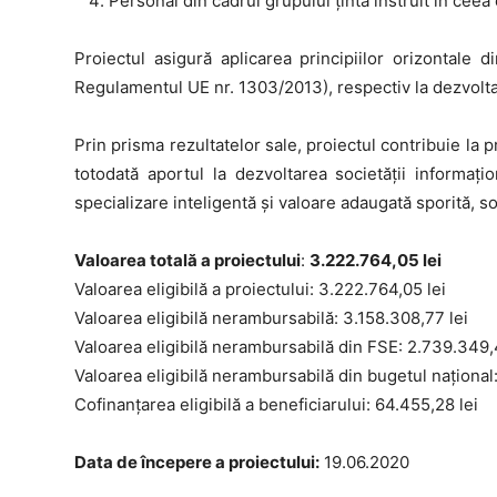
Personal din cadrul grupului ţinta instruit în cee
Proiectul asigură aplicarea principiilor orizontale 
Regulamentul UE nr. 1303/2013), respectiv la dezvoltar
Prin prisma rezultatelor sale, proiectul contribuie la pr
totodată aportul la dezvoltarea societății informațio
specializare inteligentă și valoare adaugată sporită, s
Valoarea totală a proiectului
:
3.222.764,05 lei
Valoarea eligibilă a proiectului: 3.222.764,05 lei
Valoarea eligibilă nerambursabilă: 3.158.308,77 lei
Valoarea eligibilă nerambursabilă din FSE: 2.739.349,
Valoarea eligibilă nerambursabilă din bugetul național
Cofinanțarea eligibilă a beneficiarului: 64.455,28 lei
Data de începere a proiectului:
19.06.2020