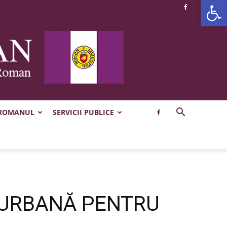
Deschide b
 ROMANUL
SERVICII PUBLICE
E URBANĂ PENTRU