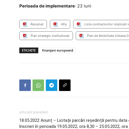
Perioada de implementare
: 23 luni
Rezumat
Afiș
Lista contractorilor implicati
Plan strategic institutional
Plan de Mobilitate Urbana D
ETICHETE
finanţare europeană
Articolul precedent
18.05.2022 Anunț – Licitații parcări reședință pentru data 
înscrieri în perioada 19.05.2022, ora 8,30 – 25.05.2022, ora