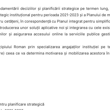
damentării deciziilor și planificării strategice pe termen lun
rategic instituţional pentru perioada 2021-2023 şi a Planului de m
 cetăţeni, în corespondență cu Planul integrat pentru simplifica
troducerea unor soluţii aplicative noi şi integrarea cu cele exist
nilor și asigurarea accesului online la serviciile publice ge
piului Roman prin specializarea angajaților instituției pe 
 ceea ce va determina motivarea și mobilizarea acestora în dir
ru planificare strategică