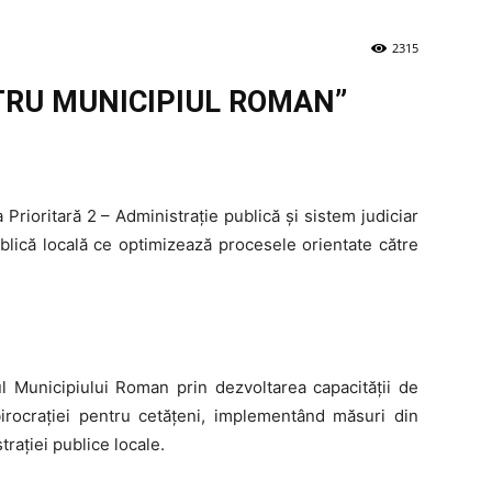
2315
NTRU MUNICIPIUL ROMAN”
rioritară 2 – Administrație publică și sistem judiciar
blică locală ce optimizează procesele orientate către
elul Municipiului Roman prin dezvoltarea capacității de
birocraţiei pentru cetăţeni, implementând măsuri din
raţiei publice locale.