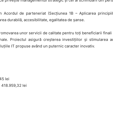
a ce priveşte managementul strategic şi cel al schimbării din pe
din Acordul de parteneriat (Secțiunea 1B – Aplicarea principii
ea durabilă, accesibilitate, egalitatea de șanse.
omovarea unor servicii de calitate pentru toți beneficiarii finali (
nale. Proiectul asigură creșterea investițiilor și stimularea a
oluțiile IT propuse având un puternic caracter inovativ.
45 lei
: 418.959,32 lei