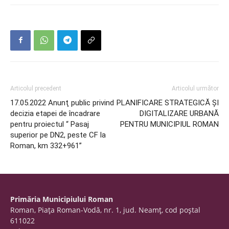
Articolul precedent
Articolul următor
17.05.2022 Anunţ public privind
PLANIFICARE STRATEGICĂ ȘI
decizia etapei de încadrare
DIGITALIZARE URBANĂ
pentru proiectul “ Pasaj
PENTRU MUNICIPIUL ROMAN
superior pe DN2, peste CF la
Roman, km 332+961”
Primăria Municipiului Roman
Roman, Piaţa Roman-Vodă, nr. 1, jud. Neamţ, cod poştal
611022