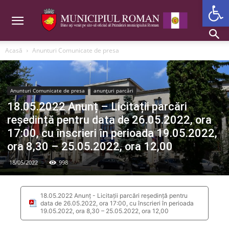
Deschide b
Acasă
Anunturi Comunicate de presa
Anunturi Comunicate de presa
anunțuri parcări
18.05.2022 Anunț – Licitații parcări
reședință pentru data de 26.05.2022, ora
17:00, cu înscrieri în perioada 19.05.2022,
ora 8,30 – 25.05.2022, ora 12,00
18/05/2022
998
18.05.2022 Anunț - Licitații parcări reședință pentru
data de 26.05.2022, ora 17:00, cu înscrieri în perioada
19.05.2022, ora 8,30 – 25.05.2022, ora 12,00