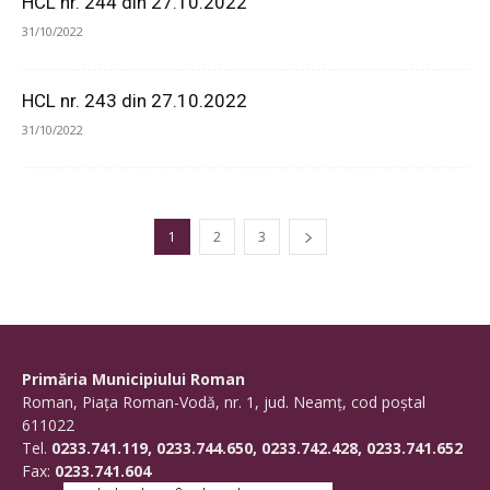
HCL nr. 244 din 27.10.2022
31/10/2022
HCL nr. 243 din 27.10.2022
31/10/2022
1
2
3
Primăria Municipiului Roman
Roman, Piaţa Roman-Vodă, nr. 1, jud. Neamţ, cod poştal
611022
Tel.
0233.741.119, 0233.744.650, 0233.742.428, 0233.741.652
Fax:
0233.741.604