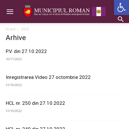
Deschide b
Acasă
2022
Arhive
P.V. din 27.10.2022
10/11/2022
Inregistrarea Video 27 octombrie 2022
31/10/2022
HCL nr. 250 din 27.10.2022
31/10/2022