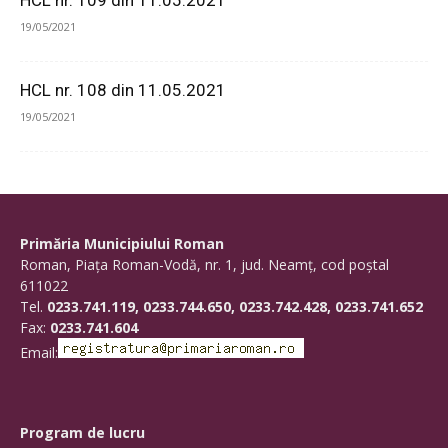
HCL nr. 109 din 11.05.2021
19/05/2021
HCL nr. 108 din 11.05.2021
19/05/2021
Primăria Municipiului Roman
Roman, Piaţa Roman-Vodă, nr. 1, jud. Neamţ, cod poştal
611022
Tel.
0233.741.119, 0233.744.650, 0233.742.428, 0233.741.652
Fax:
0233.741.604
Email:
Program de lucru