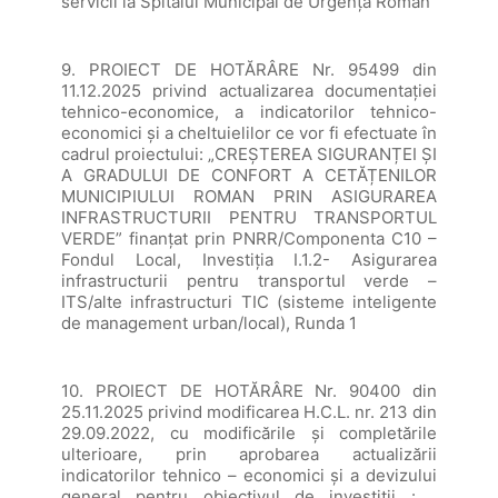
servicii la Spitalul Municipal de Urgenţă Roman
9. PROIECT DE HOTĂRÂRE Nr. 95499 din
11.12.2025 privind actualizarea documentaţiei
tehnico-economice, a indicatorilor tehnico-
economici şi a cheltuielilor ce vor fi efectuate în
cadrul proiectului: „CREȘTEREA SIGURANȚEI ȘI
A GRADULUI DE CONFORT A CETĂȚENILOR
MUNICIPIULUI ROMAN PRIN ASIGURAREA
INFRASTRUCTURII PENTRU TRANSPORTUL
VERDE” finanțat prin PNRR/Componenta C10 –
Fondul Local, Investiția I.1.2- Asigurarea
infrastructurii pentru transportul verde –
ITS/alte infrastructuri TIC (sisteme inteligente
de management urban/local), Runda 1
10. PROIECT DE HOTĂRÂRE Nr. 90400 din
25.11.2025 privind modificarea H.C.L. nr. 213 din
29.09.2022, cu modificările și completările
ulterioare, prin aprobarea actualizării
indicatorilor tehnico – economici și a devizului
general pentru obiectivul de investiții : „