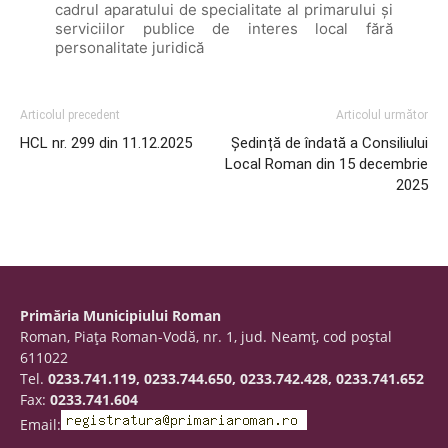
cadrul aparatului de specialitate al primarului şi
serviciilor publice de interes local fără
personalitate juridică
Articolul precedent
Articolul următor
HCL nr. 299 din 11.12.2025
Ședință de îndată a Consiliului
Local Roman din 15 decembrie
2025
Primăria Municipiului Roman
Roman, Piaţa Roman-Vodă, nr. 1, jud. Neamţ, cod poştal
611022
Tel.
0233.741.119, 0233.744.650, 0233.742.428, 0233.741.652
Fax:
0233.741.604
Email: