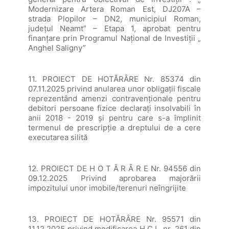
Modernizare Artera Roman Est, DJ207A –
strada Plopilor – DN2, municipiul Roman,
județul Neamt” – Etapa 1, aprobat pentru
finanțare prin Programul Național de Investiții „
Anghel Saligny”
11. PROIECT DE HOTĂRÂRE Nr. 85374 din
07.11.2025 privind anularea unor obligații fiscale
reprezentând amenzi contravenționale pentru
debitori persoane fizice declaraţi insolvabili în
anii 2018 - 2019 și pentru care s-a împlinit
termenul de prescripție a dreptului de a cere
executarea silită
12. PROIECT DE H O T Ă R Â R E Nr. 94556 din
09.12.2025 Privind aprobarea majorării
impozitului unor imobile/terenuri neîngrijite
13. PROIECT DE HOTĂRÂRE Nr. 95571 din
11.12.2025 privind modificarea H.C.L. nr. 261 din