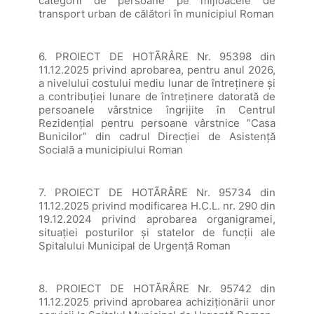
categorii de persoane pe mijloacele de
transport urban de călători în municipiul Roman
6. PROIECT DE HOTÃRÂRE Nr. 95398 din
11.12.2025 privind aprobarea, pentru anul 2026,
a nivelului costului mediu lunar de întreţinere şi
a contribuției lunare de întreținere datorată de
persoanele vârstnice îngrijite în Centrul
Rezidenţial pentru persoane vârstnice ”Casa
Bunicilor” din cadrul Direcției de Asistență
Socială a municipiului Roman
7. PROIECT DE HOTÃRÂRE Nr. 95734 din
11.12.2025 privind modificarea H.C.L. nr. 290 din
19.12.2024 privind aprobarea organigramei,
situaţiei posturilor şi statelor de funcţii ale
Spitalului Municipal de Urgenţă Roman
8. PROIECT DE HOTĂRÂRE Nr. 95742 din
11.12.2025 privind aprobarea achiziţionării unor