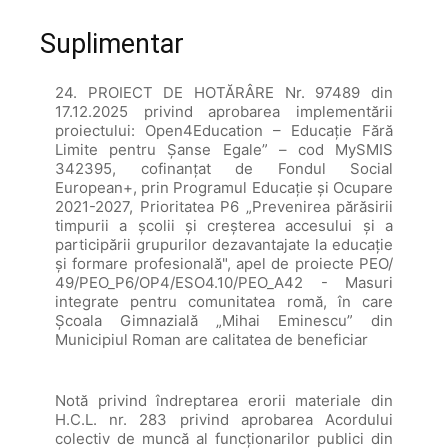
Suplimentar
24. PROIECT DE HOTĂRÂRE Nr. 97489 din
17.12.2025 privind aprobarea implementării
proiectului: Open4Education – Educație Fără
Limite pentru Șanse Egale” – cod MySMIS
342395, cofinanțat de Fondul Social
European+, prin Programul Educație și Ocupare
2021-2027, Prioritatea P6 „Prevenirea părăsirii
timpurii a școlii și creșterea accesului și a
participării grupurilor dezavantajate la educație
și formare profesională", apel de proiecte PEO/
49/PEO_P6/OP4/ESO4.10/PEO_A42 - Masuri
integrate pentru comunitatea romă, în care
Școala Gimnazială „Mihai Eminescu” din
Municipiul Roman are calitatea de beneficiar
Notă privind îndreptarea erorii materiale din
H.C.L. nr. 283 privind aprobarea Acordului
colectiv de muncă al funcţionarilor publici din