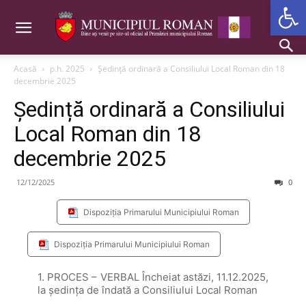
Deschide b
Acasă
p.h. 2025
Ședință ordinară a Consiliului Local Roman din 18
decembrie 2025
Ședință ordinară a Consiliului
Local Roman din 18
decembrie 2025
12/12/2025
0
Dispoziția Primarului Municipiului Roman
Dispoziția Primarului Municipiului Roman
1. PROCES – VERBAL Încheiat astăzi, 11.12.2025,
la şedinţa de îndată a Consiliului Local Roman