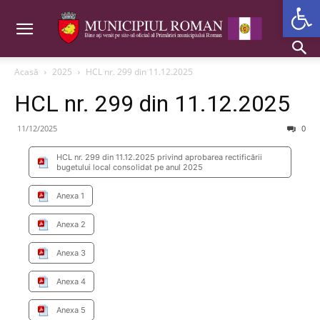
Deschide b
Acasă
2025
HCL nr. 299 din 11.12.2025
HCL nr. 299 din 11.12.2025
11/12/2025
0
HCL nr. 299 din 11.12.2025 privind aprobarea rectificării
bugetului local consolidat pe anul 2025
Anexa 1
Anexa 2
Anexa 3
Anexa 4
Anexa 5