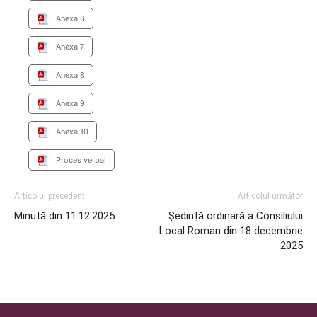
Anexa 6
Anexa 7
Anexa 8
Anexa 9
Anexa 10
Proces verbal
Articolul precedent
Articolul următor
Minută din 11.12.2025
Ședință ordinară a Consiliului
Local Roman din 18 decembrie
2025