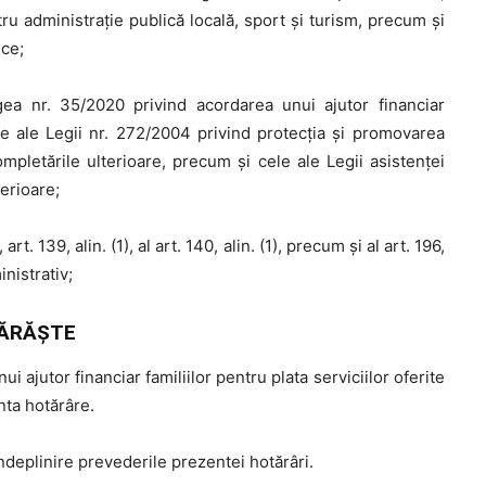
tru administrație publică locală, sport și turism, precum și
ice;
ea nr. 35/2020 privind acordarea unui ajutor financiar
cele ale Legii nr. 272/2004 privind protecția și promovarea
completările ulterioare, precum și cele ale Legii asistenţei
terioare;
”, art. 139, alin. (1), al art. 140, alin. (1), precum și al art. 196,
inistrativ;
ĂRĂŞTE
ajutor financiar familiilor pentru plata serviciilor oferite
nta hotărâre.
ndeplinire prevederile prezentei hotărâri.