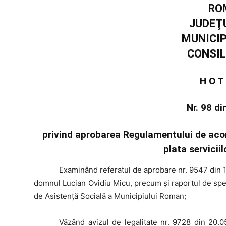
RO
JUDEŢ
MUNICI
CONSIL
H O T
Nr. 98 d
privind aprobarea Regulamentului de acord
plata servicii
Examinând
referatul de aprobare nr. 9547 din 
domnul Lucian Ovidiu Micu, precum și raportul de spec
de Asistență Socială a Municipiului Roman;
Văzând
avizul de legalitate nr. 9728 din 20.