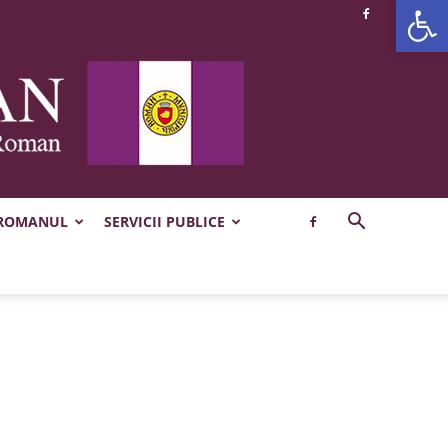
Deschide b
 ROMANUL
SERVICII PUBLICE