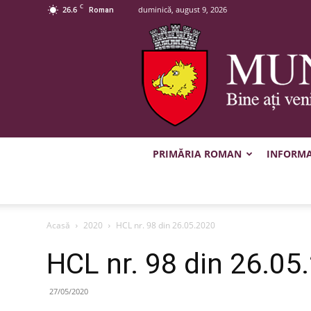
C
26.6
duminică, august 9, 2026
Roman
PRIMĂRIA ROMAN
INFORMAȚ
Acasă
2020
HCL nr. 98 din 26.05.2020
HCL nr. 98 din 26.05
27/05/2020