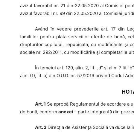
avizul favorabil nr. 21 din 22.05.2020 al Comisiei pen
avizul favorabil nr. 99 din 22.05.2020 al Comisiei jurid
Având
în vedere prevederile art. 17 din Leg
familiilor pentru plata serviciilor oferite de bonă, 
drepturilor copilului, repubicată, cu modificările și 
sociale nr. 292/2011, cu modificările şi completările ul
În
temeiul art. 129, alin. 2, lit. „d” și alin. 7 lit ”b
alin. (1), lit. a) din O.U.G. nr. 57/2019 privind Codul Adm
HOT
Art. 1
Se aprobă Regulamentul de acordare a unui 
de bonă, conform
anexei
– parte integrantă din preze
Art. 2
Direcția de Asistență Socială va duce la î