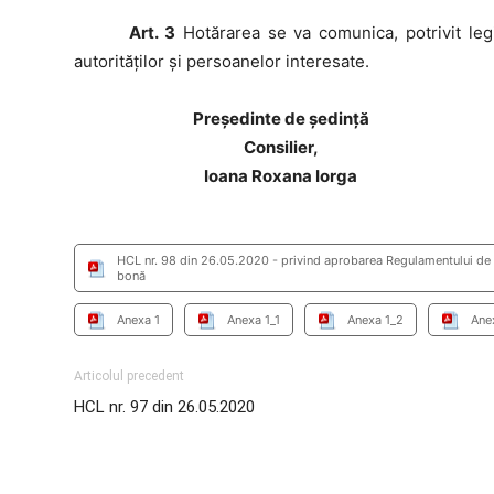
Art. 3
Hotărarea se va comunica, potrivit legi
autorităților și persoanelor interesate.
Preşedinte de şedinţă
Consilier,
Ioana Roxana Iorga
HCL nr. 98 din 26.05.2020 - privind aprobarea Regulamentului de aco
bonă
Anexa 1
Anexa 1_1
Anexa 1_2
Ane
Articolul precedent
HCL nr. 97 din 26.05.2020