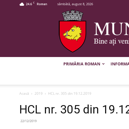
C
24.6
sâmbătă, august 8, 2026
Roman
PRIMĂRIA ROMAN
INFORMAȚ
Acasă
2019
HCL nr. 305 din 19.12.2019
HCL nr. 305 din 19.1
22/12/2019