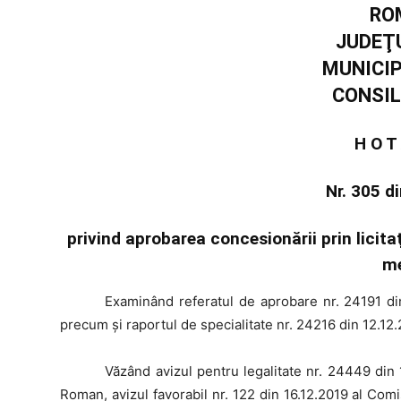
RO
JUDEŢ
MUNICI
CONSIL
H O T
Nr. 305 d
privind aprobarea concesionării prin licita
me
Examinând
referatul de aprobare nr. 24191 din
precum şi raportul de specialitate nr. 24216 din 12.12.
Văzând
avizul pentru legalitate nr. 24449 din 
Roman, avizul favorabil nr. 122 din 16.12.2019 al Com