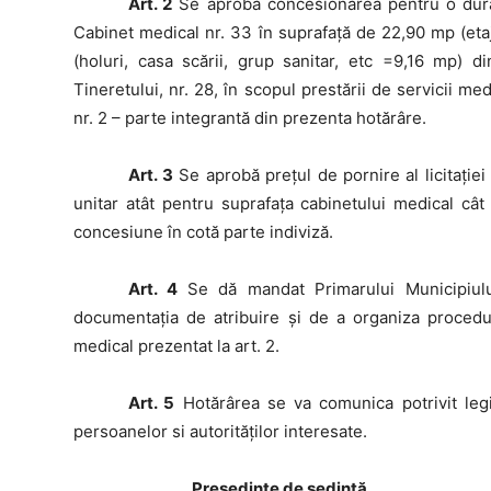
Art. 2
Se aprobă concesionarea pentru o durată 
Cabinet medical nr. 33 în suprafață de 22,90 mp (eta
(holuri, casa scării, grup sanitar, etc =9,16 mp) d
Tineretului, nr. 28, în scopul prestării de servicii m
nr. 2 – parte integrantă din prezenta hotărâre.
Art. 3
Se aprobă preţul de pornire al licitaţie
unitar atât pentru suprafaţa cabinetului medical cât
concesiune în cotă parte indiviză.
Art. 4
Se dă mandat Primarului Municipiului
documentația de atribuire și de a organiza procedur
medical prezentat la art. 2.
Art. 5
Hotărârea se va comunica potrivit legii
persoanelor si autorităţilor interesate.
Preşedinte de şedinţă