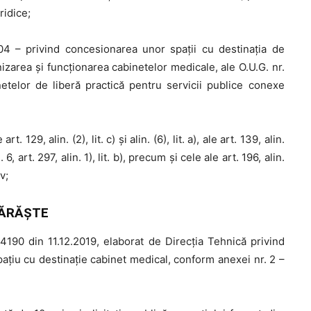
ridice;
04 – privind concesionarea unor spaţii cu destinaţia de
izarea şi funcţionarea cabinetelor medicale, ale O.U.G. nr.
etelor de liberă practică pentru servicii publice conexe
rt. 129, alin. (2), lit. c) și alin. (6), lit. a), ale art. 139, alin.
. 6, art. 297, alin. 1), lit. b), precum și cele ale art. 196, alin.
v;
ĂRĂŞTE
190 din 11.12.2019, elaborat de Direcția Tehnică privind
spaţiu cu destinaţie cabinet medical, conform anexei nr. 2 –