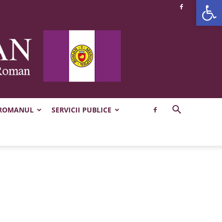
Deschide b
 ROMANUL
SERVICII PUBLICE