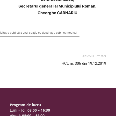
Secretarul general al Municipiului Roman,
Gheorghe CARNARIU
icitaţie publică a unui spaţiu cu destinație cabinet medical
Articolul următor
HCL nr. 306 din 19.12.2019
Program de lucru
Luni – Joi:
08:00 – 16:30
Vineri:
08:00 – 14:00