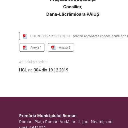
Consilier,
Dana-Lăcrămioara PĂIUȘ
HCL nr. 305 din 19.12.2019 - privind aprobarea concesionării prin l
Anexa 1
Anexa 2
Articolul precedent
HCL nr. 304 din 19.12.2019
Primăria Municipiului Roman
Roman, Piaţa Roman-Vodă, nr. 1, jud. Neamţ, cod
poştal 611022