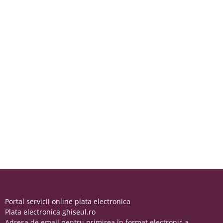
Portal servicii online plata electronica
Plata electronica ghiseul.ro
Adresa de email pentru primirea în format electronic a