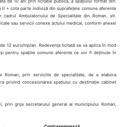
de 10 ani prin licitaţie publică, a spaţiului format din:
j I) + cota parte indiviză din suprafeţele comune aferente
in cadrul Ambulatoriului de Specialitate din Roman, str.
edicale sau servicii conexe actului medical, conform anexei
i de 12 euro/mp/an. Redevenţa licitată se va aplica în mod
 şi pentru spaţiile comune aferente ce vor fi deţinute în
 Roman, prin serviciile de specialitate, de a elabora
a privind concesionarea spaţiului cu destinaţie cabinet
, prin grija secretarului general al municipiului Roman,
Contrasemnează,