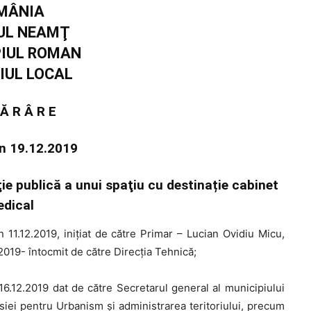
MÂNIA
UL NEAMŢ
PIUL ROMAN
IUL LOCAL
 Ă R Â R E
in 19.12.2019
ţie publică a unui spaţiu cu destinație cabinet
dical
 11.12.2019, iniţiat de către Primar – Lucian Ovidiu Micu,
2019- întocmit de către Direcţia Tehnică;
16.12.2019 dat de către Secretarul general al municipiului
isiei pentru Urbanism şi administrarea teritoriului, precum