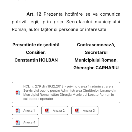
Art. 12
Prezenta hotărâre se va comunica
potrivit legii, prin grija Secretarului municipiului
Roman, autorităţilor şi persoanelor interesate.
Preşedinte de şedinţă
Contrasemnează,
Consilier,
Secretarul
Constantin HOLBAN
Municipiului Roman,
Gheorghe CARNARIU
HCL nr. 279 din 19.12.2018 - privind darea în administrare a
Serviciului public pentru Administrarea Cimitirelor Umane din
Municipiul Roman,către Direcția Municipal Locato Roman în
calitate de operator
Anexa 1
Anexa 2
Anexa 3
Anexa 4