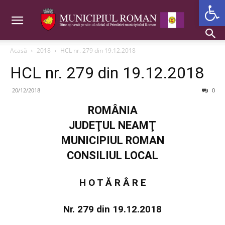
Deschide b
Acasă
2018
HCL nr. 279 din 19.12.2018
HCL nr. 279 din 19.12.2018
20/12/2018
0
ROMÂNIA
JUDEŢUL NEAMŢ
MUNICIPIUL ROMAN
CONSILIUL LOCAL
H O T Ă R Â R E
Nr. 279 din 19.12.2018