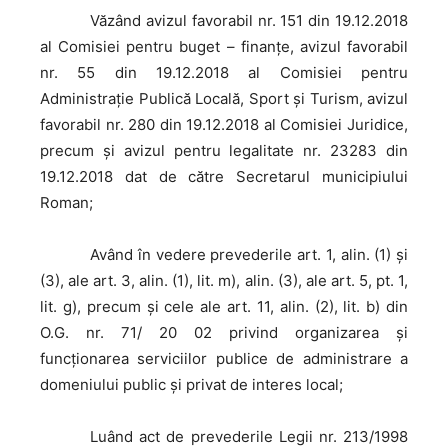
Văzând
avizul favorabil nr. 151 din 19.12.2018
al Comisiei pentru buget – finanțe, avizul favorabil
nr. 55 din 19.12.2018 al Comisiei pentru
Administraţie Publică Locală, Sport şi Turism, avizul
favorabil nr. 280 din 19.12.2018 al Comisiei Juridice,
precum şi avizul pentru legalitate nr. 23283 din
19.12.2018 dat de către Secretarul municipiului
Roman;
Având
în vedere prevederile art. 1, alin. (1) și
(3), ale art. 3, alin. (1), lit. m), alin. (3), ale art. 5, pt. 1,
lit. g), precum și cele ale art. 11, alin. (2), lit. b) din
O.G. nr. 71/ 20 02 privind organizarea şi
funcţionarea serviciilor publice de administrare a
domeniului public şi privat de interes local;
Luând
act de prevederile Legii nr. 213/1998