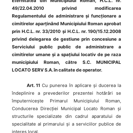
Eternitatea din Municipiului Roman, H.C.L. nr.
49/22.04.2010 privind modificarea
Regulamentului de administrare şi funcţionare a
cimitirelor aparţinând Municipiului Roman aprobat
prin H.C.L. nr. 33/2010 și H.C.L. nr. 190/15.12.2008
privind delegarea de gestiune prin concesiune a
Serviciului public public de administrare a
cimitirelor umane şi a spaţiului locativ de pe raza
municipiului Roman, către S.C. MUNICIPAL
LOCATO SERV S.A. în calitate de operator.
Art. 11
Cu punerea în aplicare și ducerea la
îndeplinire a prevederilor prezentei hotărâri se
împuternicește Primarul Municipiului Roman,
Conducerea Direcției Municipal Locato Roman și
structurile specializate din cadrul aparatului de
specialitate al primarului și a serviciilor publice de
interes local.