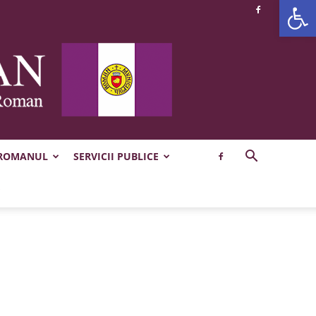
Deschide b
 ROMANUL
SERVICII PUBLICE