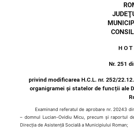
RO
JUDEŢ
MUNICI
CONSIL
H O T
Nr. 251 d
privind modificarea H.C.L. nr. 252/22.12
organigramei și statelor de funcții ale 
R
Examinand
referatul de aprobare nr. 20243 din
– domnul Lucian-Ovidiu Micu, precum și raportul de 
Direcția de Asistență Socială a Municipiului Roman;