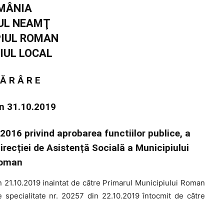
MÂNIA
UL NEAMŢ
PIUL ROMAN
IUL LOCAL
 Ă R Â R E
in 31.10.2019
.2016 privind aprobarea functiilor publice, a
Direcției de Asistență Socială a Municipiului
oman
 21.10.2019 inaintat de către Primarul Municipiului Roman
specialitate nr. 20257 din 22.10.2019 întocmit de către