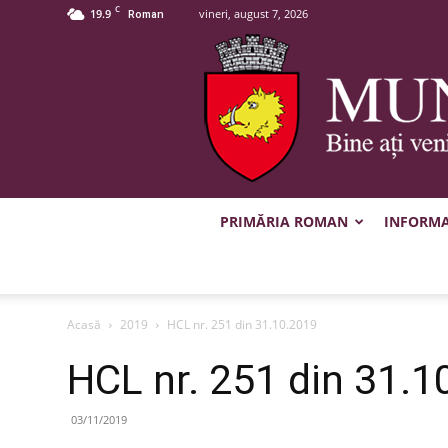
C
19.9
vineri, august 7, 2026
Roman
PRIMĂRIA ROMAN
INFORMAȚ
Acasă
2019
HCL nr. 251 din 31.10.2019
HCL nr. 251 din 31.1
03/11/2019