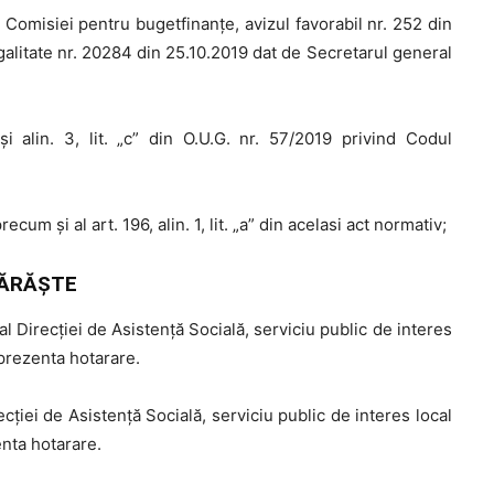
l Comisiei pentru bugetfinanțe, avizul favorabil nr. 252 din
egalitate nr. 20284 din 25.10.2019 dat de Secretarul general
și alin. 3, lit. „c” din O.U.G. nr. 57/2019 privind Codul
 precum și al art. 196, alin. 1, lit. „a” din acelasi act normativ;
ĂRĂŞTE
l Direcției de Asistență Socială, serviciu public de interes
prezenta hotarare.
iei de Asistență Socială, serviciu public de interes local
nta hotarare.