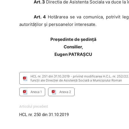
Art. 3
Directia de Asistenta Sociala va duce la î
Art. 4
Hotărarea se va comunica, potrivit legi
autorităților și persoanelor interesate.
Preşedinte de şedinţă
Consilier,
Eugen PATRAȘCU
HCL nr. 251 din 31.10.2019 - privind modificarea H.C.L. nr. 252/22.
funcții ale Direcției de Asistență Socială a Municipiului Roman
Anexa 1
Anexa 2
Articolul precedent
HCL nr. 250 din 31.10.2019