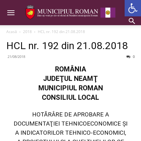
Deschide b
Acasă
2018
HCL nr. 192 din 21.08.2018
HCL nr. 192 din 21.08.2018
21/08/2018
0
ROMÂNIA
JUDEŢUL NEAMŢ
MUNICIPIUL ROMAN
CONSILIUL LOCAL
HOTĂRÂRE DE APROBARE A
DOCUMENTAŢIEI TEHNICOECONOMICE ŞI
A INDICATORILOR TEHNICO-ECONOMICI,