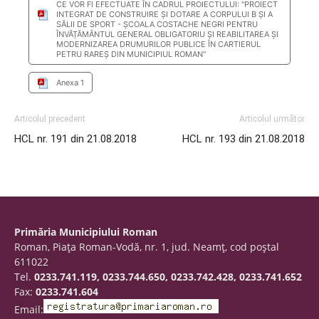
CE VOR FI EFECTUATE ÎN CADRUL PROIECTULUI: "PROIECT
INTEGRAT DE CONSTRUIRE ŞI DOTARE A CORPULUI B ŞI A
SĂLII DE SPORT - ŞCOALA COSTACHE NEGRI PENTRU
ÎNVĂȚĂMÂNTUL GENERAL OBLIGATORIU ŞI REABILITAREA ŞI
MODERNIZAREA DRUMURILOR PUBLICE ÎN CARTIERUL
PETRU RAREŞ DIN MUNICIPIUL ROMAN"
Anexa 1
Articolul precedent
Articolul următor
HCL nr. 191 din 21.08.2018
HCL nr. 193 din 21.08.2018
Primăria Municipiului Roman
Roman, Piaţa Roman-Vodă, nr. 1, jud. Neamţ, cod poştal
611022
Tel.
0233.741.119, 0233.744.650, 0233.742.428, 0233.741.652
Fax:
0233.741.604
Email: