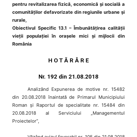
pentru revitalizarea fizică, economică și socială a
comunităților defavorizate din regiunile urbane și
rurale,
Obiectivul Specific 13.1 – Îmbunătăţirea calităţii
vieţii populaţiei în oraşele mici şi mijlocii din
România
H O T Ă R Â R E
Nr. 192 din 21.08.2018
Analizând
Expunerea de motive nr. 15482
din 20.08.2018 înaintată de Primarul Municipiului
Roman şi Raportul de specialitate nr. 15484 din
20.08.2018 al Serviciului „Managementul
Proiectelor”,
Văzând
avizul favorabil nr. 105 din 21.08.2018