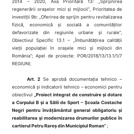
2014 – 2020, Axa Prioritară 13: „Sprijinirea
regenerării orașelor mici și mijlocii”, Prioritatea de
investiții 9b: „Oferirea de sprijin pentru revitalizarea
fizică, economică și socială a comunităților
defavorizate din regiunile urbane și rurale”,
Obiectivul Specific 13.1 – „Îmbunătăţirea calităţii
vieţii populaţiei în oraşele mici şi mijlocii din
România”; Apel de proiecte: POR/2018/13/13.1/1/7
REGIUNI;
Art. 2
Se aprobă documentaţia tehnico –
economică şi indicatorii tehnico – economici pentru
obiectivul
„Proiect integrat de construire şi dotare
a Corpului B şi a Sălii de Sport – Şcoala Costache
Negri pentru învățământul general obligatoriu şi
reabilitarea şi modernizarea drumurilor publice în
cartierul Petru Rareş din Municipiul Roman”
;