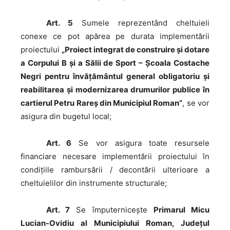
Art. 5
Sumele reprezentând cheltuieli
conexe ce pot apărea pe durata implementării
proiectului
„Proiect integrat de construire şi dotare
a Corpului B şi a Sălii de Sport – Şcoala Costache
Negri pentru învățământul general obligatoriu şi
reabilitarea şi modernizarea drumurilor publice în
cartierul Petru Rareş din Municipiul Roman”
, se vor
asigura din bugetul local;
Art. 6
Se vor asigura toate resursele
financiare necesare implementării proiectului în
condiţiile rambursării / decontării ulterioare a
cheltuielilor din instrumente structurale;
Art. 7
Se împuterniceşte
Primarul Micu
Lucian-Ovidiu al Municipiului Roman, Judeţul