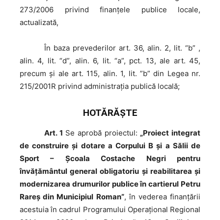
273/2006 privind finanţele publice locale,
actualizată,
În
baza prevederilor art. 36, alin. 2, lit. “b” ,
alin. 4, lit. “d”, alin. 6, lit. “a”, pct. 13, ale art. 45,
precum şi ale art. 115, alin. 1, lit. ”b” din Legea nr.
215/2001R privind administraţia publică locală;
HOTĂRĂŞTE
Art. 1
Se aprobă proiectul:
„Proiect integrat
de construire şi dotare a Corpului B şi a Sălii de
Sport – Şcoala Costache Negri pentru
învățământul general obligatoriu şi reabilitarea şi
modernizarea drumurilor publice în cartierul Petru
Rareş din Municipiul Roman”
, în vederea finanţării
acestuia în cadrul Programului Operaţional Regional