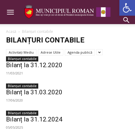
Deschide b
Acasă
Bilanțuri contabile
BILANȚURI CONTABILE
Activitaţi Mediu
Adrese Utile
Agenda publică
Bilanțuri contabile
Bilanț la 31.12.2020
11/03/2021
Bilanțuri contabile
Bilanț la 31.03.2020
17/06/2020
Bilanțuri contabile
Bilanț la 31.12.2024
05/05/2025