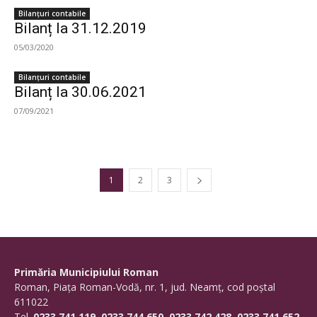
Bilanțuri contabile
Bilanț la 31.12.2019
05/03/2020
Bilanțuri contabile
Bilanț la 30.06.2021
07/09/2021
1
2
3
Primăria Municipiului Roman
Roman, Piaţa Roman-Vodă, nr. 1, jud. Neamţ, cod poştal
611022
Tel.
0233.741.119, 0233.744.650, 0233.742.428, 0233.741.652