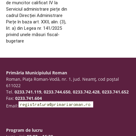
de muncitor calificat IV la
Serviciul administrare piețe din
cadrul Direcției Administrare
Piețe în baza art. XXII, alin. (3),
lit. a) din Legea nr. 141/2025
privind unele măsuri fiscal-
bugetare
Primăria Municipiului Roman
Roman, Piaţa Roman-Vodă, nr. 1, jud. Neamţ, cod poştal
611022
Tel.
0233.741.119, 0233.744.650, 0233.742.428, 0233.741.652
Fax:
0233.741.604
Email:
Program de lucru