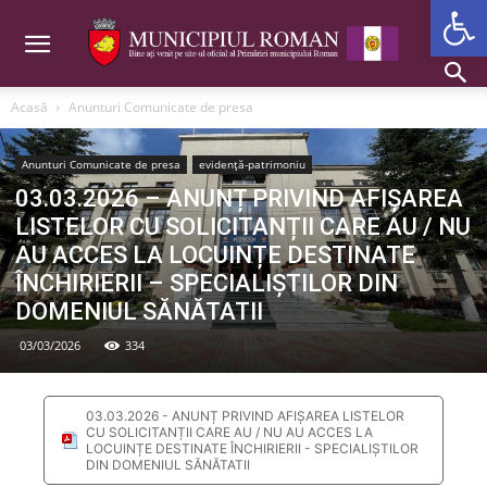
Deschide b
Acasă
Anunturi Comunicate de presa
Anunturi Comunicate de presa
evidență-patrimoniu
03.03.2026 – ANUNȚ PRIVIND AFIȘAREA
LISTELOR CU SOLICITANȚII CARE AU / NU
AU ACCES LA LOCUINȚE DESTINATE
ÎNCHIRIERII – SPECIALIȘTILOR DIN
DOMENIUL SĂNĂTATII
03/03/2026
334
03.03.2026 - ANUNȚ PRIVIND AFIȘAREA LISTELOR
CU SOLICITANȚII CARE AU / NU AU ACCES LA
LOCUINȚE DESTINATE ÎNCHIRIERII - SPECIALIȘTILOR
DIN DOMENIUL SĂNĂTATII