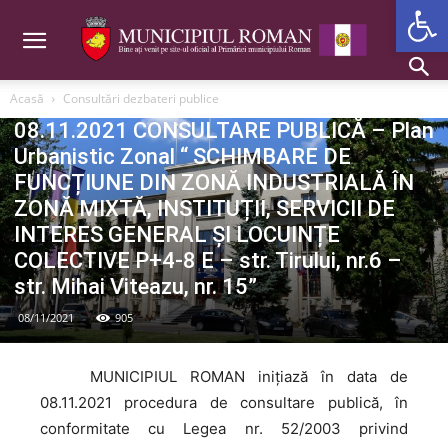
Deschide b
Acasă
Consultări dezbateri publice
Consultări dezbateri publice
08.11.2021 CONSULTARE PUBLICĂ – Plan
Urbanistic Zonal “ SCHIMBARE DE
FUNCȚIUNE DIN ZONĂ INDUSTRIALĂ ÎN
ZONĂ MIXTĂ, INSTITUȚII, SERVICII DE
INTERES GENERAL ȘI LOCUINȚE
COLECTIVE P+4-8 E – str. Tirului, nr.6 –
str. Mihai Viteazu, nr. 15”
08/11/2021
905
MUNICIPIUL
ROMAN inițiază în data de
08.11.2021 procedura de consultare publică, în
conformitate cu Legea nr. 52/2003 privind