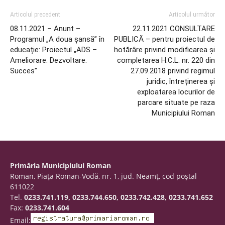
Articolul precedent
Articolul următor
08.11.2021 – Anunt –
22.11.2021 CONSULTARE
Programul „A doua șansă” în
PUBLICĂ – pentru proiectul de
educație: Proiectul „ADS –
hotărâre privind modificarea și
Ameliorare. Dezvoltare.
completarea H.C.L. nr. 220 din
Succes”
27.09.2018 privind regimul
juridic, întreținerea și
exploatarea locurilor de
parcare situate pe raza
Municipiului Roman
Primăria Municipiului Roman
Roman, Piaţa Roman-Vodă, nr. 1, jud. Neamţ, cod poştal
611022
Tel.
0233.741.119, 0233.744.650, 0233.742.428, 0233.741.652
Fax:
0233.741.604
Email: