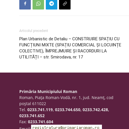
Articolul precedent
Plan Urbanistic de Detaliu – CONSTRUIRE SPAȚIU CU
FUNCȚIUNI MIXTE (SPAȚIU COMERCIAL ȘI LOCUINȚE
COLECTIVE), ÎMPREJMUIRE ȘI RACORDURI LA
UTILITĂȚI – str. Smirodava, nr. 17
Primăria Municipiului Roman
Roman, Piaţa Roman-Vodă, nr. 1, jud. Neamţ, cod
poştal 611022
Tel.
0233.741.119, 0233.744.650, 0233.742.428,
0233.741.652
Fax:
0233.741.604
Email: