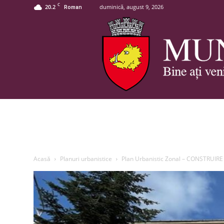
C
20.2
duminică, august 9, 2026
Roman
Acasă
Planuri urbanistice
Plan Urbanistic Zonal – CONSTRUIR