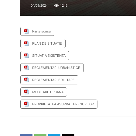
04/09/2024
1246
Parte scrisa
PLAN DE SITUATIE
SITUATIA EXISTENTA
REGLEMENTARI URBANISTICE
REGLEMENTARI EDILITARE
MOBILARE URBANA
PROPRIETATEA ASUPRA TERENURILOR