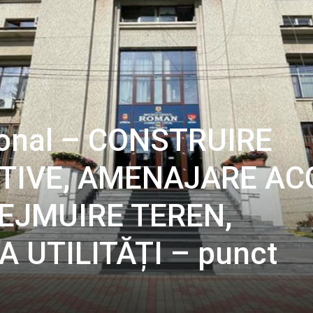
Zonal – CONSTRUIRE
TIVE, AMENAJARE AC
REJMUIRE TEREN,
UTILITĂȚI – punct