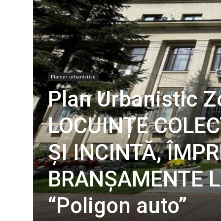
Planuri urbanistice
Plan Urbanistic 
LOCUINȚE COLEC
ȘI INCINTĂ, ÎMP
BRANȘAMENTE LA 
“Poligon auto”