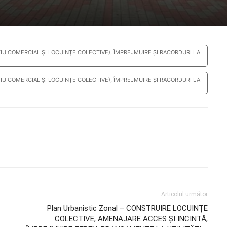
ȚIU COMERCIAL ȘI LOCUINȚE COLECTIVE), ÎMPREJMUIRE ȘI RACORDURI LA
ȚIU COMERCIAL ȘI LOCUINȚE COLECTIVE), ÎMPREJMUIRE ȘI RACORDURI LA
Articolul următor
Plan Urbanistic Zonal – CONSTRUIRE LOCUINȚE
COLECTIVE, AMENAJARE ACCES ȘI INCINTĂ,