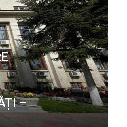
RE
ĂȚI –