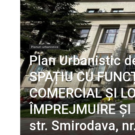
Planuri urbanistice
Plan Urbanistic 
SPAȚIU CU FUNCȚ
COMERCIAL ȘI LO
ÎMPREJMUIRE ȘI 
str. Smirodava, nr