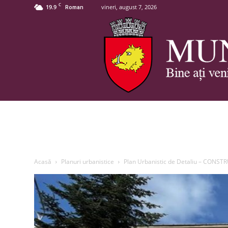
C
19.9
vineri, august 7, 2026
Roman
Acasă
Planuri urbanistice
Plan Urbanistic de Detaliu – CONST