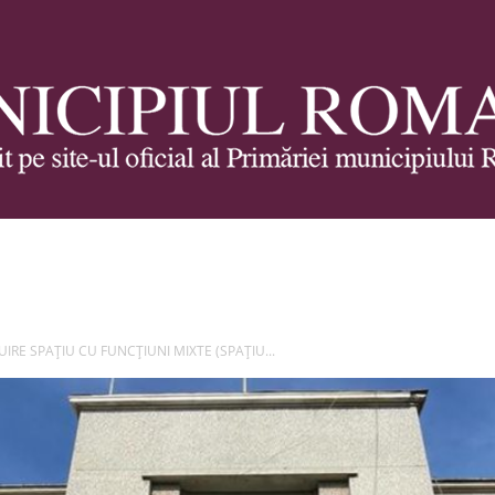
Municipiul
RUIRE SPAȚIU CU FUNCȚIUNI MIXTE (SPAȚIU...
Roman