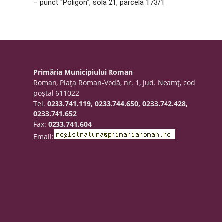
– punct “Poligon”, sola 21, parcela 173/1
Primăria Municipiului Roman
Roman, Piaţa Roman-Vodă, nr. 1, jud. Neamţ, cod
poştal 611022
Tel.
0233.741.119, 0233.744.650, 0233.742.428,
0233.741.652
Fax:
0233.741.604
Email: