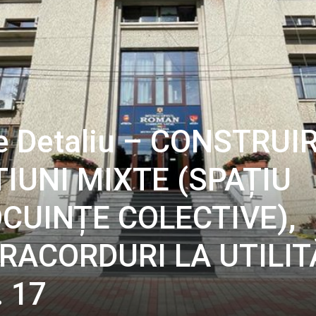
de Detaliu – CONSTRUI
IUNI MIXTE (SPAȚIU
CUINȚE COLECTIVE),
RACORDURI LA UTILIT
. 17