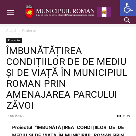
Deschide b
Acasă
Proiecte
Proiecte
ÎMBUNĂTĂȚIREA
CONDIȚIILOR DE DE MEDIU
ȘI DE VIAȚĂ ÎN MUNICIPIUL
ROMAN PRIN
AMENAJAREA PARCULUI
ZĂVOI
23/03/2022
1979
Proiectul “ÎMBUNĂTĂȚIREA CONDIȚIILOR DE DE
MEDIU ȘI DE VIAȚĂ ÎN MUNICIPIUL ROMAN PRIN