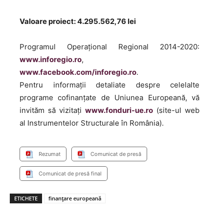
Valoare proiect: 4.295.562,76 lei
Programul Operaţional Regional 2014-2020:
www.inforegio.ro
,
www.facebook.com/inforegio.ro
.
Pentru informaţii detaliate despre celelalte
programe cofinanţate de Uniunea Europeană, vă
invităm să vizitaţi
www.fonduri-ue.ro
(site-ul web
al Instrumentelor Structurale în România).
Rezumat
Comunicat de presă
Comunicat de presă final
ETICHETE
finanţare europeană